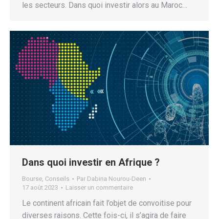
les secteurs. Dans quoi investir alors au Maroc…
Dans quoi investir en Afrique ?
Bourse
,
Conseils
Par
Dabina Nourou-Deen
17 août 2023
Laisser un commentaire
Le continent africain fait l’objet de convoitise pour
diverses raisons. Cette fois-ci, il s’agira de faire