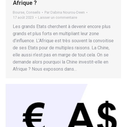
Afrique ?
Bourse
,
Conseils
Par
Dabina Nourou-Deen
17 août 2023
Laisser un commentaire
Les grands Etats cherchent à devenir encore plus
grands et plus forts en multipliant leur zone
d’influence. L’Afrique est très souvent la convoitise
de ses Etats pour de multiples raisons. La Chine,
elle aussi n’est pas en marge de tout cela. On se
demande alors pourquoi la Chine investit-elle en
Afrique ? Nous exposons dans…