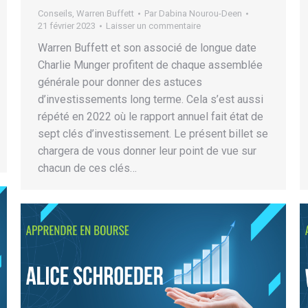
Conseils
,
Warren Buffett
Par
Dabina Nourou-Deen
21 février 2023
Laisser un commentaire
Warren Buffett et son associé de longue date
Charlie Munger profitent de chaque assemblée
générale pour donner des astuces
d’investissements long terme. Cela s’est aussi
répété en 2022 où le rapport annuel fait état de
sept clés d’investissement. Le présent billet se
chargera de vous donner leur point de vue sur
chacun de ces clés…