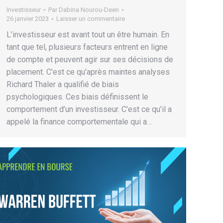
Investisseur
Par
Dabina Nourou-Deen
26 janvier 2023
Laisser un commentaire
L’investisseur est avant tout un être humain. En
tant que tel, plusieurs facteurs entrent en ligne
de compte et peuvent agir sur ses décisions de
placement. C’est ce qu’après maintes analyses
Richard Thaler a qualifié de biais
psychologiques. Ces biais définissent le
comportement d’un investisseur. C’est ce qu’il a
appelé la finance comportementale qui a…