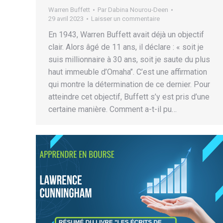
Warren Buffett
Par
Dabina Nourou-Deen
29 avril 2023
Laisser un commentaire
En 1943, Warren Buffett avait déjà un objectif
clair. Alors âgé de 11 ans, il déclare : « soit je
suis millionnaire à 30 ans, soit je saute du plus
haut immeuble d’Omaha’’. C’est une affirmation
qui montre la détermination de ce dernier. Pour
atteindre cet objectif, Buffett s’y est pris d’une
certaine manière. Comment a-t-il pu…