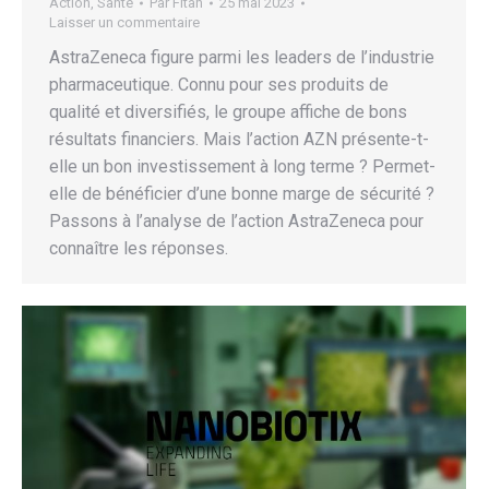
Action
,
Santé
Par
Fitah
25 mai 2023
Laisser un commentaire
AstraZeneca figure parmi les leaders de l’industrie
pharmaceutique. Connu pour ses produits de
qualité et diversifiés, le groupe affiche de bons
résultats financiers. Mais l’action AZN présente-t-
elle un bon investissement à long terme ? Permet-
elle de bénéficier d’une bonne marge de sécurité ?
Passons à l’analyse de l’action AstraZeneca pour
connaître les réponses.