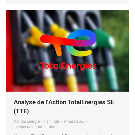
Analyse de l’Action TotalEnergies SE
(TTE)
Action
,
Energie
Par
Fitah
8 mars 2023
Laisser un commentaire