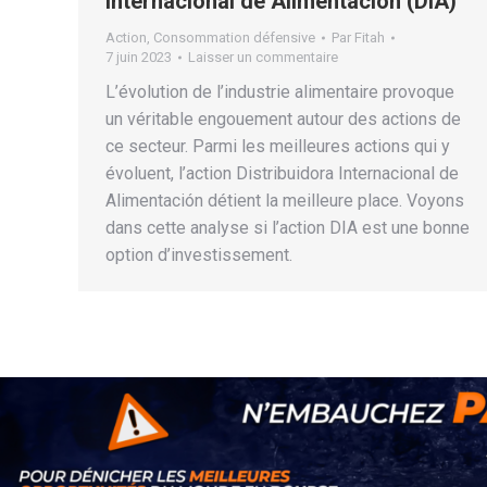
Internacional de Alimentación (DIA)
Action
,
Consommation défensive
Par
Fitah
7 juin 2023
Laisser un commentaire
L’évolution de l’industrie alimentaire provoque
un véritable engouement autour des actions de
ce secteur. Parmi les meilleures actions qui y
évoluent, l’action Distribuidora Internacional de
Alimentación détient la meilleure place. Voyons
dans cette analyse si l’action DIA est une bonne
option d’investissement.