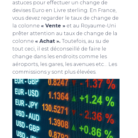
astuces pour effectuer un change de
devises Euro en Livre sterling. En France,
vous devez regarder le taux de change de
la colonne
« Vente »
et au Royaume-Uni
prêter attention au taux de change de la
colonne
« Achat ».
Toutefois, au su de
tout ceci, il est déconseillé de faire le
change dans les endroits comme les
aéroports, les gares, les avenues etc… Les
commissions y sont plus élevées.